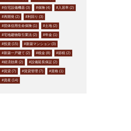
#住宅設備機器 (3)
#保険 (4)
#入居率 (2)
#再開発 (2)
#利回り (3)
#団体信用生命保険 (1)
#土地 (2)
#宅地建物取引業法 (2)
#年金 (1)
#投資 (15)
#新築マンション (3)
#新築一戸建て (2)
#税金 (8)
#節税 (2)
#経済効果 (2)
#設備延長保証 (2)
#賃貸 (7)
#賃貸管理 (7)
#資格 (1)
#資産 (14)