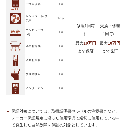
ガス給湯器
1台
レンジフード/換
1/1台
気扇
修理1回毎
交換・修理
コンロ（ガス・
1台
に
1回毎に
IH）
最大
10万円
最大
10万円
浴室乾燥機
1台
まで保証
まで保証
洗面化粧台
1台
多機能便座
1台
インターホン
1台
保証対象については、
取扱説明書やラベルの注意書きなど、
メーカー保証規定に沿った使用環境で適切に使用している中
で発生した自然故障を保証の対象としています。