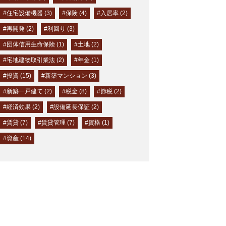
#住宅設備機器 (3)
#保険 (4)
#入居率 (2)
#再開発 (2)
#利回り (3)
#団体信用生命保険 (1)
#土地 (2)
#宅地建物取引業法 (2)
#年金 (1)
#投資 (15)
#新築マンション (3)
#新築一戸建て (2)
#税金 (8)
#節税 (2)
#経済効果 (2)
#設備延長保証 (2)
#賃貸 (7)
#賃貸管理 (7)
#資格 (1)
#資産 (14)